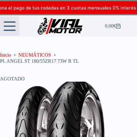
ona el pago de tus rodadas en 3 cuotas mensuales 0% interés
0.00
€
Inicio
NEUMÁTICOS
PI. ANGEL ST 180/55ZR17 73W R TL
AGOTADO