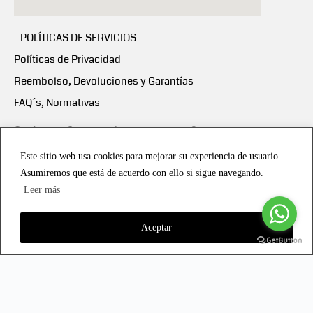
- POLÍTICAS DE SERVICIOS -
Políticas de Privacidad
Reembolso, Devoluciones y Garantías
FAQ´s, Normativas
Scalapay:
Compra ahora y paga en 3 cuotas
mensuales sin intereses
Este sitio web usa cookies para mejorar su experiencia de usuario.
Asumiremos que está de acuerdo con ello si sigue navegando.
Scalapay Política Privacidad
Leer más
Aceptar
Copyright © 2021 all rights reserved - Vialmotor