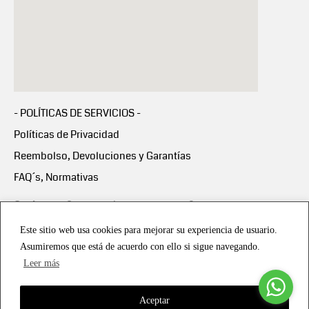
- POLÍTICAS DE SERVICIOS -
Políticas de Privacidad
Reembolso, Devoluciones y Garantías
FAQ´s, Normativas
Scalapay:
Compra ahora y paga en 3 cuotas
mensuales sin intereses
Este sitio web usa cookies para mejorar su experiencia de usuario.
Asumiremos que está de acuerdo con ello si sigue navegando.
Scalapay Política Privacidad
Leer más
Aceptar