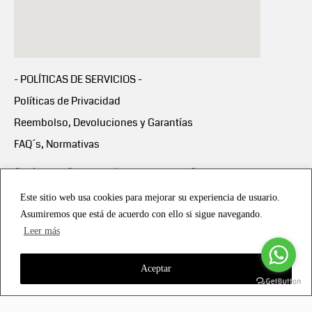
- POLÍTICAS DE SERVICIOS -
Políticas de Privacidad
Reembolso, Devoluciones y Garantías
FAQ´s, Normativas
Scalapay:
Compra ahora y paga en 3 cuotas
mensuales sin intereses
Este sitio web usa cookies para mejorar su experiencia de usuario.
Asumiremos que está de acuerdo con ello si sigue navegando.
Scalapay Política Privacidad
Leer más
Aceptar
Copyright © 2021 all rights reserved - Vialmotor