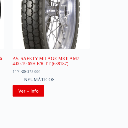
6
AV. SAFETY MILAGE MKII AM7
4.00-19 65H F/R TT (638187)
117.30
€
178.00
€
NEUMÁTICOS
Ver + info