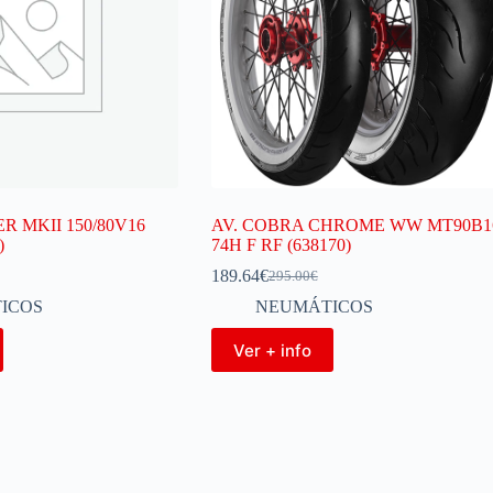
R MKII 150/80V16
AV. COBRA CHROME WW MT90B1
)
74H F RF (638170)
189.64
€
295.00
€
ICOS
NEUMÁTICOS
Ver + info