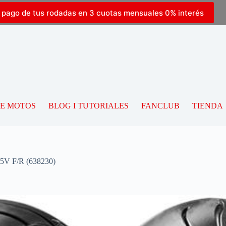
l pago de tus rodadas en 3 cuotas mensuales 0% interés
DE MOTOS
BLOG I TUTORIALES
FANCLUB
TIENDA
V F/R (638230)