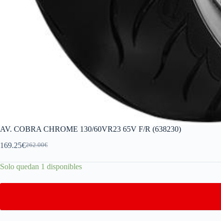
AV. COBRA CHROME 130/60VR23 65V F/R (638230)
169.25
€
262.00
€
Solo quedan 1 disponibles