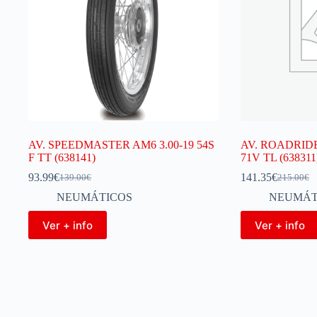
AV. SPEEDMASTER AM6 3.00-19 54S
AV. ROADRIDE
F TT (638141)
71V TL (638311
93.99
€
141.35
€
139.00
€
215.00
€
NEUMÁTICOS
NEUMÁT
Ver + info
Ver + info