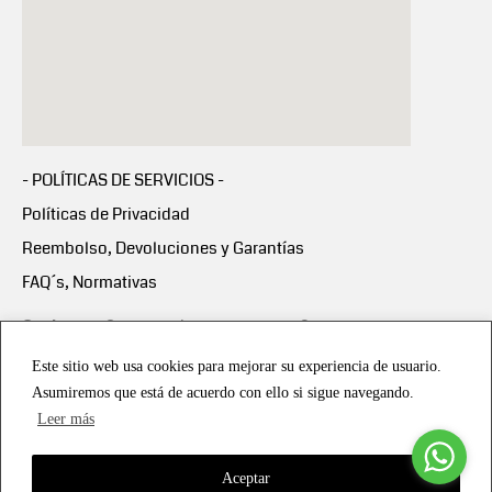
- POLÍTICAS DE SERVICIOS -
Políticas de Privacidad
Reembolso, Devoluciones y Garantías
FAQ´s, Normativas
Scalapay:
Compra ahora y paga en 3 cuotas
mensuales sin intereses
Este sitio web usa cookies para mejorar su experiencia de usuario.
Asumiremos que está de acuerdo con ello si sigue navegando.
Scalapay Política Privacidad
Leer más
Aceptar