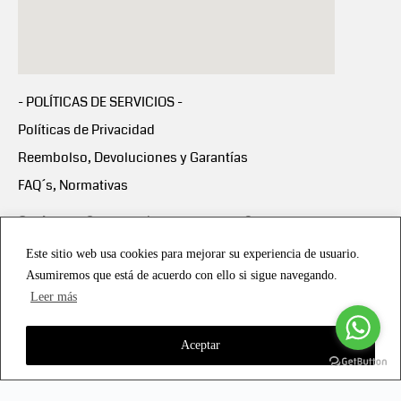
- POLÍTICAS DE SERVICIOS -
Políticas de Privacidad
Reembolso, Devoluciones y Garantías
FAQ´s, Normativas
Scalapay:
Compra ahora y paga en 3 cuotas
mensuales sin intereses
Este sitio web usa cookies para mejorar su experiencia de usuario.
Asumiremos que está de acuerdo con ello si sigue navegando.
Scalapay Política Privacidad
Leer más
Aceptar
Copyright © 2021 all rights reserved - Vialmotor