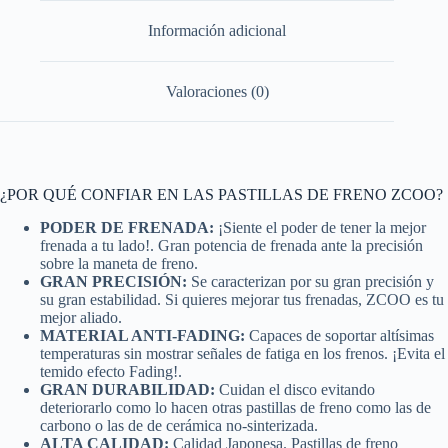
Información adicional
Valoraciones (0)
¿POR QUÉ CONFIAR EN LAS PASTILLAS DE FRENO ZCOO?
PODER DE FRENADA:
¡Siente el poder de tener la mejor
frenada a tu lado!. Gran potencia de frenada ante la precisión
sobre la maneta de freno.
GRAN PRECISIÓN:
Se caracterizan por su gran precisión y
su gran estabilidad. Si quieres mejorar tus frenadas, ZCOO es tu
mejor aliado.
MATERIAL ANTI-FADING:
Capaces de soportar altísimas
temperaturas sin mostrar señales de fatiga en los frenos. ¡Evita el
temido efecto Fading!.
GRAN DURABILIDAD:
Cuidan el disco evitando
deteriorarlo como lo hacen otras pastillas de freno como las de
carbono o las de de cerámica no-sinterizada.
ALTA CALIDAD:
Calidad Japonesa. Pastillas de freno