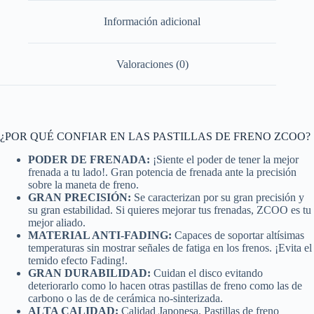
Información adicional
Valoraciones (0)
¿POR QUÉ CONFIAR EN LAS PASTILLAS DE FRENO ZCOO?
PODER DE FRENADA:
¡Siente el poder de tener la mejor
frenada a tu lado!. Gran potencia de frenada ante la precisión
sobre la maneta de freno.
GRAN PRECISIÓN:
Se caracterizan por su gran precisión y
su gran estabilidad. Si quieres mejorar tus frenadas, ZCOO es tu
mejor aliado.
MATERIAL ANTI-FADING:
Capaces de soportar altísimas
temperaturas sin mostrar señales de fatiga en los frenos. ¡Evita el
temido efecto Fading!.
GRAN DURABILIDAD:
Cuidan el disco evitando
deteriorarlo como lo hacen otras pastillas de freno como las de
carbono o las de de cerámica no-sinterizada.
ALTA CALIDAD:
Calidad Japonesa. Pastillas de freno