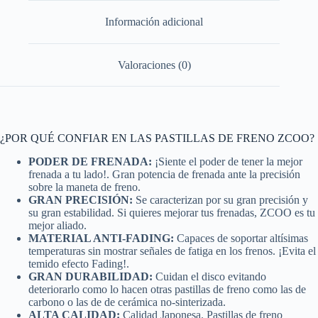
Información adicional
Valoraciones (0)
¿POR QUÉ CONFIAR EN LAS PASTILLAS DE FRENO ZCOO?
PODER DE FRENADA:
¡Siente el poder de tener la mejor
frenada a tu lado!. Gran potencia de frenada ante la precisión
sobre la maneta de freno.
GRAN PRECISIÓN:
Se caracterizan por su gran precisión y
su gran estabilidad. Si quieres mejorar tus frenadas, ZCOO es tu
mejor aliado.
MATERIAL ANTI-FADING:
Capaces de soportar altísimas
temperaturas sin mostrar señales de fatiga en los frenos. ¡Evita el
temido efecto Fading!.
GRAN DURABILIDAD:
Cuidan el disco evitando
deteriorarlo como lo hacen otras pastillas de freno como las de
carbono o las de de cerámica no-sinterizada.
ALTA CALIDAD:
Calidad Japonesa. Pastillas de freno