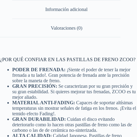
Información adicional
Valoraciones (0)
¿POR QUÉ CONFIAR EN LAS PASTILLAS DE FRENO ZCOO?
PODER DE FRENADA:
¡Siente el poder de tener la mejor
frenada a tu lado!. Gran potencia de frenada ante la precisión
sobre la maneta de freno.
GRAN PRECISIÓN:
Se caracterizan por su gran precisión y
su gran estabilidad. Si quieres mejorar tus frenadas, ZCOO es tu
mejor aliado.
MATERIAL ANTI-FADING:
Capaces de soportar altísimas
temperaturas sin mostrar señales de fatiga en los frenos. ¡Evita el
temido efecto Fading!.
GRAN DURABILIDAD:
Cuidan el disco evitando
deteriorarlo como lo hacen otras pastillas de freno como las de
carbono o las de de cerámica no-sinterizada.
ALTA CALIDAD:
Calidad Japonesa. Pastillas de freno