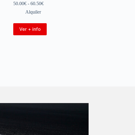
50.00
€
-
60.50
€
Alquiler
Ver + info