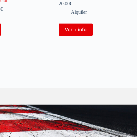
cción
20.00
€
0
€
Alquiler
Ver + info