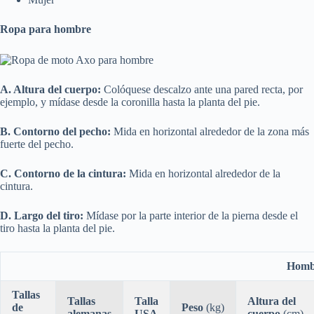
Ropa para hombre
A. Altura del cuerpo:
Colóquese descalzo ante una pared recta, por
ejemplo, y mídase desde la coronilla hasta la planta del pie.
B. Contorno del pecho:
Mida en horizontal alrededor de la zona más
fuerte del pecho.
C. Contorno de la cintura:
Mida en horizontal alrededor de la
cintura.
D. Largo del tiro:
Mídase por la parte interior de la pierna desde el
tiro hasta la planta del pie.
Homb
Tallas
Tallas
Talla
Altura del
de
Peso
(kg)
alemanas
USA
cuerpo
(cm)