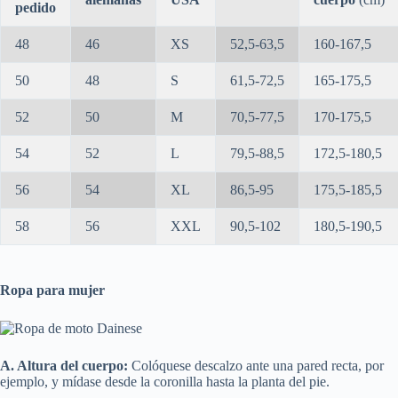
pedido
48
46
XS
52,5-63,5
160-167,5
50
48
S
61,5-72,5
165-175,5
52
50
M
70,5-77,5
170-175,5
54
52
L
79,5-88,5
172,5-180,5
56
54
XL
86,5-95
175,5-185,5
58
56
XXL
90,5-102
180,5-190,5
Ropa para mujer
A. Altura del cuerpo:
Colóquese descalzo ante una pared recta, por
ejemplo, y mídase desde la coronilla hasta la planta del pie.