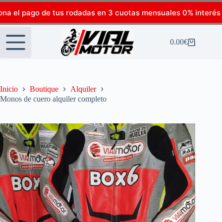
ona el pago de tus rodadas en 3 cuotas mensuales 0% interés
0.00
€
Inicio
Boutique
Alquiler
Monos de cuero alquiler completo