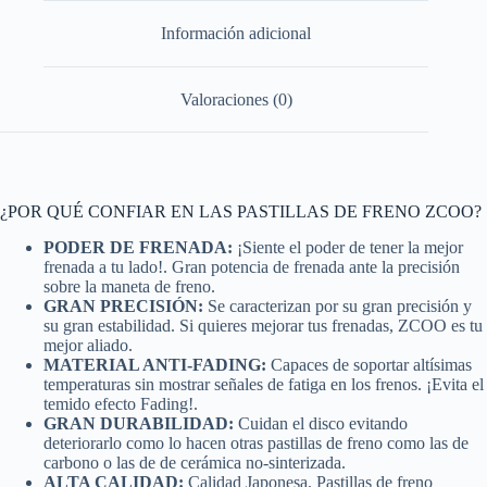
Información adicional
Valoraciones (0)
¿POR QUÉ CONFIAR EN LAS PASTILLAS DE FRENO ZCOO?
PODER DE FRENADA:
¡Siente el poder de tener la mejor
frenada a tu lado!. Gran potencia de frenada ante la precisión
sobre la maneta de freno.
GRAN PRECISIÓN:
Se caracterizan por su gran precisión y
su gran estabilidad. Si quieres mejorar tus frenadas, ZCOO es tu
mejor aliado.
MATERIAL ANTI-FADING:
Capaces de soportar altísimas
temperaturas sin mostrar señales de fatiga en los frenos. ¡Evita el
temido efecto Fading!.
GRAN DURABILIDAD:
Cuidan el disco evitando
deteriorarlo como lo hacen otras pastillas de freno como las de
carbono o las de de cerámica no-sinterizada.
ALTA CALIDAD:
Calidad Japonesa. Pastillas de freno