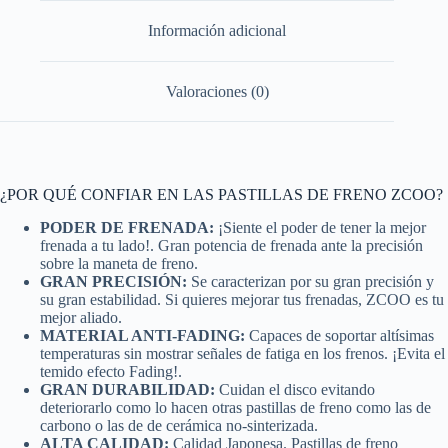
Información adicional
Valoraciones (0)
¿POR QUÉ CONFIAR EN LAS PASTILLAS DE FRENO ZCOO?
PODER DE FRENADA:
¡Siente el poder de tener la mejor
frenada a tu lado!. Gran potencia de frenada ante la precisión
sobre la maneta de freno.
GRAN PRECISIÓN:
Se caracterizan por su gran precisión y
su gran estabilidad. Si quieres mejorar tus frenadas, ZCOO es tu
mejor aliado.
MATERIAL ANTI-FADING:
Capaces de soportar altísimas
temperaturas sin mostrar señales de fatiga en los frenos. ¡Evita el
temido efecto Fading!.
GRAN DURABILIDAD:
Cuidan el disco evitando
deteriorarlo como lo hacen otras pastillas de freno como las de
carbono o las de de cerámica no-sinterizada.
ALTA CALIDAD:
Calidad Japonesa. Pastillas de freno