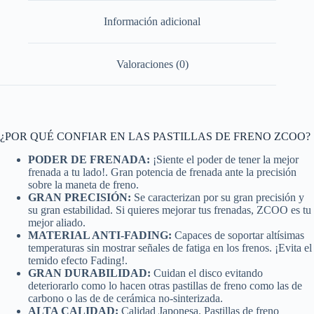
Información adicional
Valoraciones (0)
¿POR QUÉ CONFIAR EN LAS PASTILLAS DE FRENO ZCOO?
PODER DE FRENADA:
¡Siente el poder de tener la mejor
frenada a tu lado!. Gran potencia de frenada ante la precisión
sobre la maneta de freno.
GRAN PRECISIÓN:
Se caracterizan por su gran precisión y
su gran estabilidad. Si quieres mejorar tus frenadas, ZCOO es tu
mejor aliado.
MATERIAL ANTI-FADING:
Capaces de soportar altísimas
temperaturas sin mostrar señales de fatiga en los frenos. ¡Evita el
temido efecto Fading!.
GRAN DURABILIDAD:
Cuidan el disco evitando
deteriorarlo como lo hacen otras pastillas de freno como las de
carbono o las de de cerámica no-sinterizada.
ALTA CALIDAD:
Calidad Japonesa. Pastillas de freno