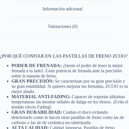
Información adicional
Valoraciones (0)
¿POR QUÉ CONFIAR EN LAS PASTILLAS DE FRENO ZCOO?
PODER DE FRENADA:
¡Siente el poder de tener la mejor
frenada a tu lado!. Gran potencia de frenada ante la precisión
sobre la maneta de freno.
GRAN PRECISIÓN:
Se caracterizan por su gran precisión y
su gran estabilidad. Si quieres mejorar tus frenadas, ZCOO es tu
mejor aliado.
MATERIAL ANTI-FADING:
Capaces de soportar altísimas
temperaturas sin mostrar señales de fatiga en los frenos. ¡Evita el
temido efecto Fading!.
GRAN DURABILIDAD:
Cuidan el disco evitando
deteriorarlo como lo hacen otras pastillas de freno como las de
carbono o las de de cerámica no-sinterizada.
ALTA CALIDAD:
Calidad Japonesa. Pastillas de freno