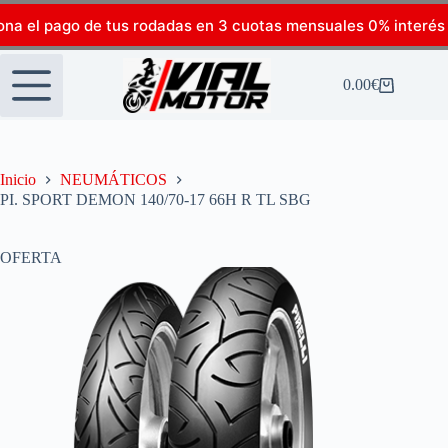
ona el pago de tus rodadas en 3 cuotas mensuales 0% interés
0.00
€
Inicio
NEUMÁTICOS
PI. SPORT DEMON 140/70-17 66H R TL SBG
OFERTA