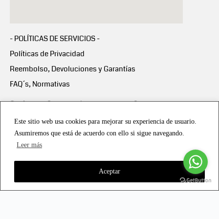
- POLÍTICAS DE SERVICIOS -
Políticas de Privacidad
Reembolso, Devoluciones y Garantías
FAQ´s, Normativas
Scalapay:
Compra ahora y paga en 3 cuotas
mensuales sin intereses
Este sitio web usa cookies para mejorar su experiencia de usuario.
Asumiremos que está de acuerdo con ello si sigue navegando.
Scalapay Política Privacidad
Leer más
Aceptar
Copyright © 2021 all rights reserved - Vialmotor