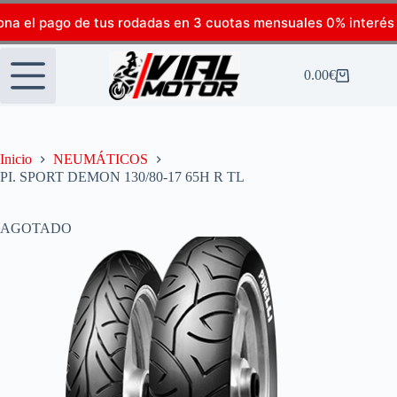
ona el pago de tus rodadas en 3 cuotas mensuales 0% interés
0.00
€
Inicio
NEUMÁTICOS
PI. SPORT DEMON 130/80-17 65H R TL
AGOTADO