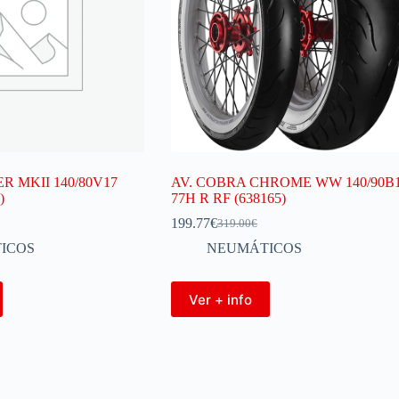
R MKII 140/80V17
AV. COBRA CHROME WW 140/90B
)
77H R RF (638165)
199.77
€
319.00
€
ICOS
NEUMÁTICOS
Ver + info