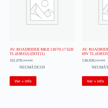
AV. ROADRIDER MKII 130/70-17 62H
AV. ROADRIDE
TL (638332) (DOT21)
69V TL (638335
101.07
€
138.93
€
144.00
€
210.00
€
NEUMÁTICOS
NEUMÁT
Ver + info
Ver + info