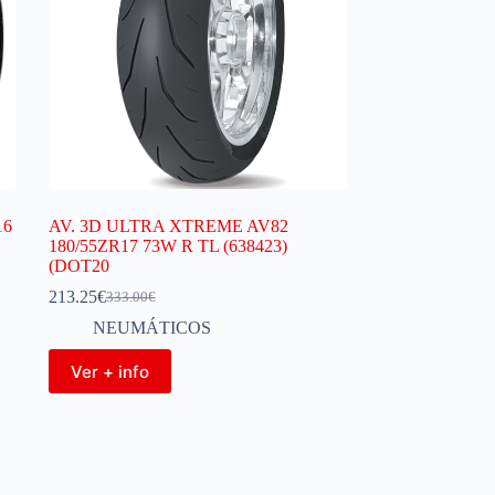
16
AV. 3D ULTRA XTREME AV82
180/55ZR17 73W R TL (638423)
(DOT20
213.25
€
333.00
€
NEUMÁTICOS
Ver + info