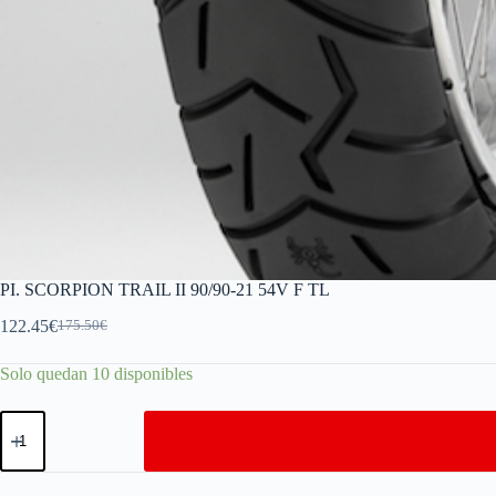
PI. SCORPION TRAIL II 90/90-21 54V F TL
122.45
€
175.50
€
Solo quedan 10 disponibles