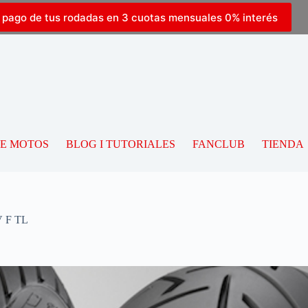
l pago de tus rodadas en 3 cuotas mensuales 0% interés
DE MOTOS
BLOG I TUTORIALES
FANCLUB
TIENDA
V F TL