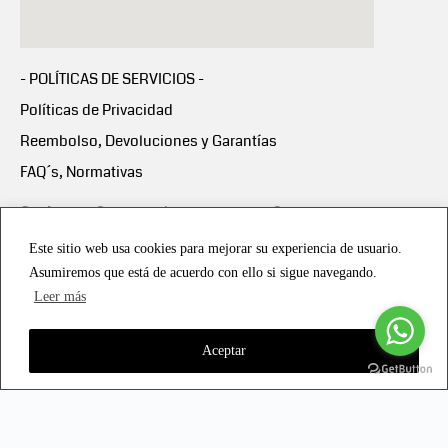
- POLÍTICAS DE SERVICIOS -
Políticas de Privacidad
Reembolso, Devoluciones y Garantías
FAQ´s, Normativas
Scalapay:
Compra ahora y paga en 3 cuotas
mensuales sin intereses
Este sitio web usa cookies para mejorar su experiencia de usuario.
Asumiremos que está de acuerdo con ello si sigue navegando.
Scalapay Política Privacidad
Leer más
Aceptar
Copyright © 2021 all rights reserved - Vialmotor