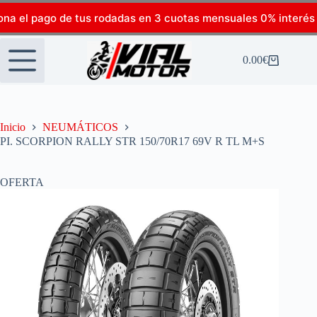
ona el pago de tus rodadas en 3 cuotas mensuales 0% interés
0.00
€
Inicio
NEUMÁTICOS
PI. SCORPION RALLY STR 150/70R17 69V R TL M+S
OFERTA