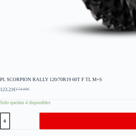
PI. SCORPION RALLY 120/70R19 60T F TL M+S
123.21
€
174.00
€
Solo quedan 4 disponibles