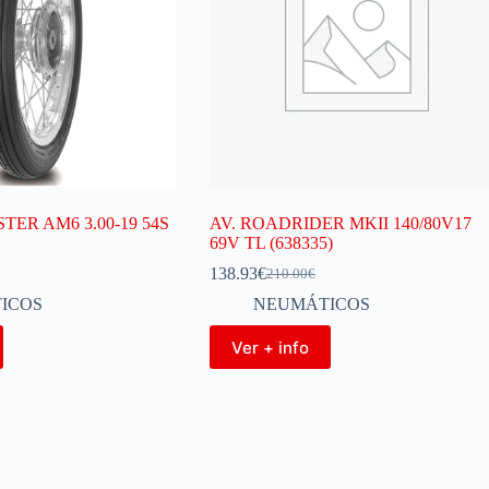
TER AM6 3.00-19 54S
AV. ROADRIDER MKII 140/80V17
69V TL (638335)
138.93
€
210.00
€
ICOS
NEUMÁTICOS
Ver + info