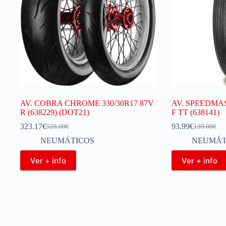
AV. COBRA CHROME 330/30R17 87V
AV. SPEEDMAS
R (638229) (DOT21)
F TT (638141)
323.17
€
93.99
€
528.00
€
139.00
€
NEUMÁTICOS
NEUMÁT
Ver + info
Ver + info