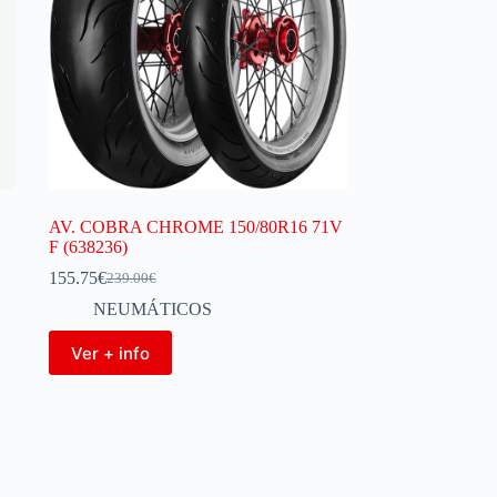
AV. COBRA CHROME 150/80R16 71V
F (638236)
155.75
€
239.00
€
NEUMÁTICOS
Ver + info