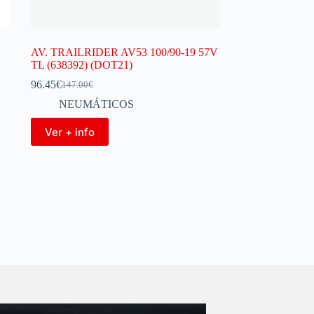
AV. TRAILRIDER AV53 100/90-19 57V
TL (638392) (DOT21)
96.45
€
147.00
€
NEUMÁTICOS
Ver + info