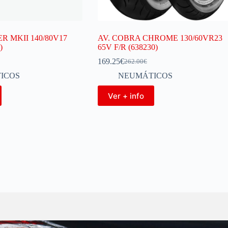
R MKII 140/80V17
AV. COBRA CHROME 130/60VR23
)
65V F/R (638230)
169.25
€
262.00
€
ICOS
NEUMÁTICOS
Ver + info