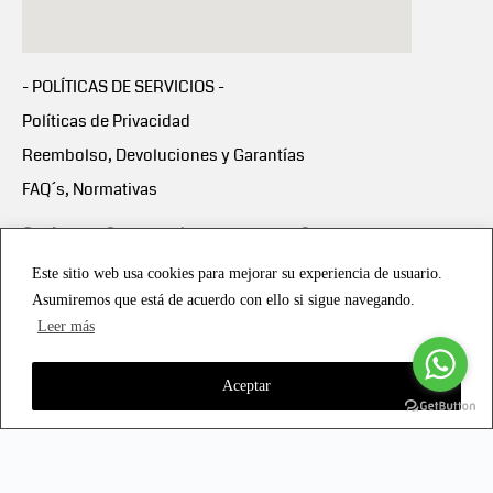
- POLÍTICAS DE SERVICIOS -
Políticas de Privacidad
Reembolso, Devoluciones y Garantías
FAQ´s, Normativas
Scalapay:
Compra ahora y paga en 3 cuotas
mensuales sin intereses
Este sitio web usa cookies para mejorar su experiencia de usuario.
Asumiremos que está de acuerdo con ello si sigue navegando.
Scalapay Política Privacidad
Leer más
Aceptar
Copyright © 2021 all rights reserved - Vialmotor