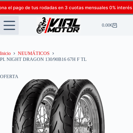
ona el pago de tus rodadas en 3 cuotas mensuales 0% interés
0.00
€
Inicio
NEUMÁTICOS
PI. NIGHT DRAGON 130/90B16 67H F TL
OFERTA