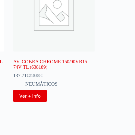
L
AV. COBRA CHROME 150/90VB15
74V TL (638189)
137.71
€
218.00
€
NEUMÁTICOS
Ver + info