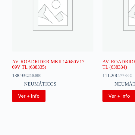
AV. ROADRIDER MKII 140/80V17
AV. ROADRIDER
69V TL (638335)
TL (638334)
138.93
€
111.20
€
210.00
€
177.00
€
NEUMÁTICOS
NEUMÁT
Ver + info
Ver + info