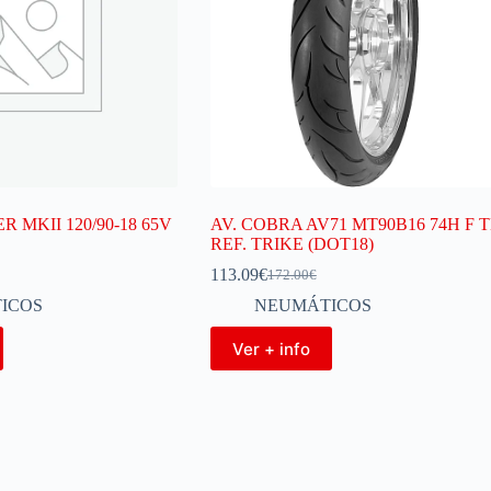
 MKII 120/90-18 65V
AV. COBRA AV71 MT90B16 74H F T
REF. TRIKE (DOT18)
113.09
€
172.00
€
ICOS
NEUMÁTICOS
Ver + info