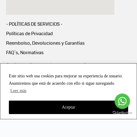
- POLÍTICAS DE SERVICIOS -
Políticas de Privacidad
Reembolso, Devoluciones y Garantías
FAQ´s, Normativas
Scalapay:
Compra ahora y paga en 3 cuotas
mensuales sin intereses
Este sitio web usa cookies para mejorar su experiencia de usuario.
Asumiremos que está de acuerdo con ello si sigue navegando.
Scalapay Política Privacidad
Leer más
Aceptar
Copyright © 2021 all rights reserved - Vialmotor