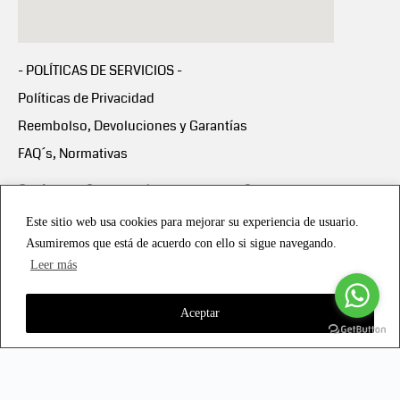
- POLÍTICAS DE SERVICIOS -
Políticas de Privacidad
Reembolso, Devoluciones y Garantías
FAQ´s, Normativas
Scalapay:
Compra ahora y paga en 3 cuotas
mensuales sin intereses
Este sitio web usa cookies para mejorar su experiencia de usuario.
Asumiremos que está de acuerdo con ello si sigue navegando.
Scalapay Política Privacidad
Leer más
Aceptar
Copyright © 2021 all rights reserved - Vialmotor