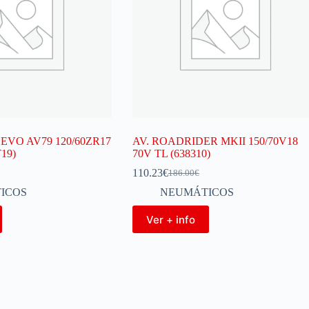
 EVO AV79 120/60ZR17
AV. ROADRIDER MKII 150/70V18
19)
70V TL (638310)
110.23
€
186.00
€
ICOS
NEUMÁTICOS
Ver + info