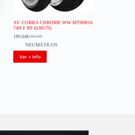
AV. COBRA CHROME WW MT90B16
74H F RF (638170)
189.64
€
295.00
€
NEUMÁTICOS
Ver + info