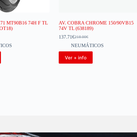
71 MT90B16 74H F TL
AV. COBRA CHROME 150/90VB15
OT18)
74V TL (638189)
137.71
€
218.00
€
ICOS
NEUMÁTICOS
Ver + info