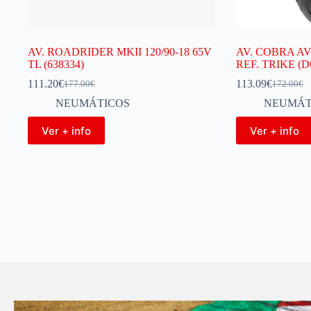
AV. ROADRIDER MKII 120/90-18 65V
AV. COBRA AV
TL (638334)
REF. TRIKE (D
111.20
€
113.09
€
177.00
€
172.00
€
NEUMÁTICOS
NEUMÁT
Ver + info
Ver + info