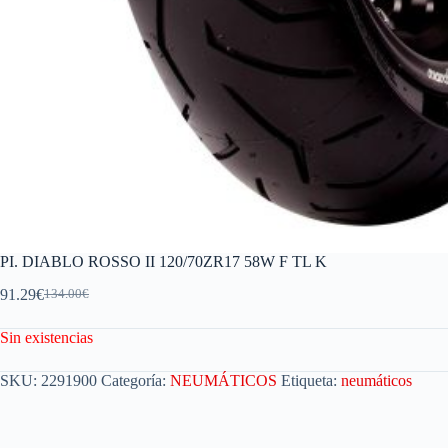
PI. DIABLO ROSSO II 120/70ZR17 58W F TL K
91.29
€
134.00
€
Sin existencias
SKU:
2291900
Categoría:
NEUMÁTICOS
Etiqueta:
neumáticos