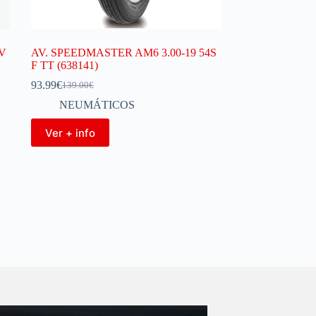
5V
AV. SPEEDMASTER AM6 3.00-19 54S
F TT (638141)
93.99
€
139.00
€
NEUMÁTICOS
Ver + info