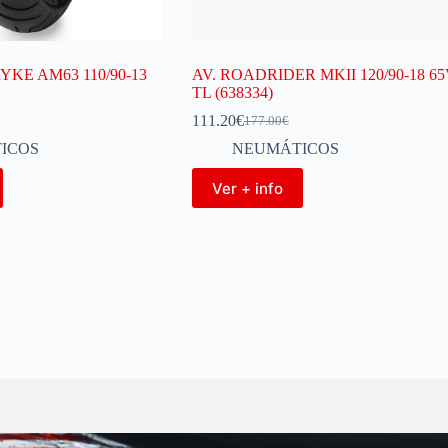
YKE AM63 110/90-13
AV. ROADRIDER MKII 120/90-18 6
TL (638334)
111.20
€
177.00
€
ICOS
NEUMÁTICOS
Ver + info