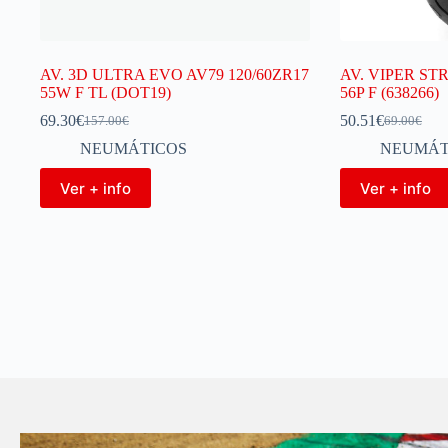
AV. 3D ULTRA EVO AV79 120/60ZR17
AV. VIPER STR
55W F TL (DOT19)
56P F (638266)
69.30
€
50.51
€
157.00
€
69.00
€
NEUMÁTICOS
NEUMÁT
Ver + info
Ver + info