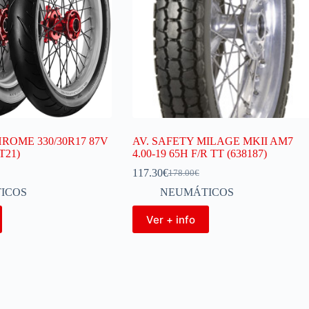
ROME 330/30R17 87V
AV. SAFETY MILAGE MKII AM7
T21)
4.00-19 65H F/R TT (638187)
117.30
€
178.00
€
ICOS
NEUMÁTICOS
Ver + info