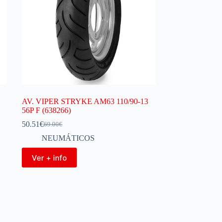
AV. VIPER STRYKE AM63 110/90-13
56P F (638266)
50.51
€
69.00
€
NEUMÁTICOS
Ver + info