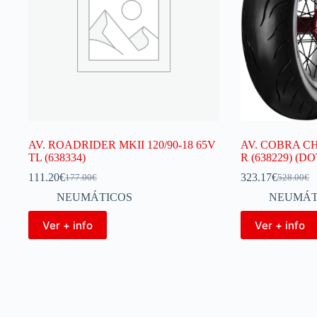
AV. ROADRIDER MKII 120/90-18 65V
AV. COBRA CH
TL (638334)
R (638229) (DO
111.20
€
323.17
€
177.00
€
528.00
€
NEUMÁTICOS
NEUMÁT
Ver + info
Ver + info