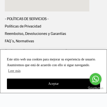
- POLÍTICAS DE SERVICIOS -
Políticas de Privacidad
Reembolso, Devoluciones y Garantías
FAQ´s, Normativas
Scalapay:
Compra ahora y paga en 3 cuotas
mensuales sin intereses
Este sitio web usa cookies para mejorar su experiencia de usuario.
Asumiremos que está de acuerdo con ello si sigue navegando.
Scalapay Política Privacidad
Leer más
Aceptar
Copyright © 2021 all rights reserved - Vialmotor