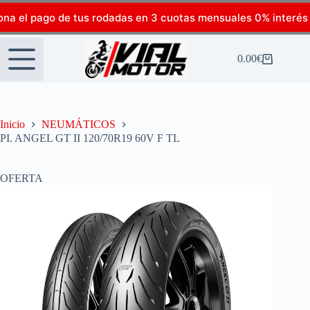
ona el pago de tus rodadas en 3 cuotas mensuales 0% interés
0.00
€
Inicio
NEUMÁTICOS
PI. ANGEL GT II 120/70R19 60V F TL
OFERTA