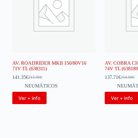
AV. ROADRIDER MKII 150/80V16
AV. COBRA C
71V TL (638311)
74V TL (638189
141.35
€
137.71
€
215.00
€
218.00
€
NEUMÁTICOS
NEUMÁT
Ver + info
Ver + info