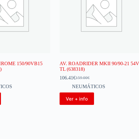
HROME 150/90VB15
AV. ROADRIDER MKII 90/90-21 54
)
TL (638318)
106.41
€
159.00
€
ICOS
NEUMÁTICOS
Ver + info