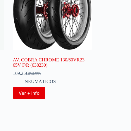
V
AV. COBRA CHROME 130/60VR23
65V F/R (638230)
169.25
€
262.00
€
NEUMÁTICOS
Ver + info