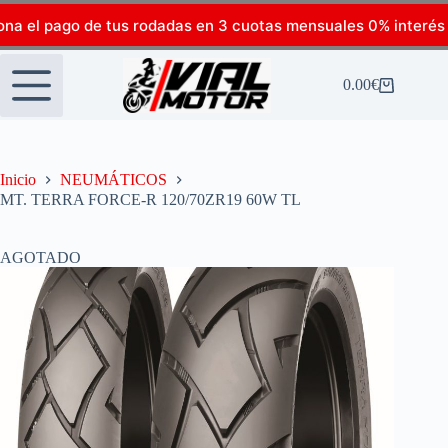
ona el pago de tus rodadas en 3 cuotas mensuales 0% interés
0.00
€
Inicio
NEUMÁTICOS
MT. TERRA FORCE-R 120/70ZR19 60W TL
AGOTADO