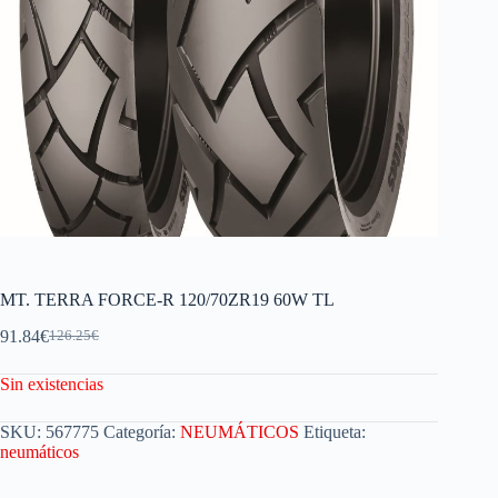
MT. TERRA FORCE-R 120/70ZR19 60W TL
91.84
€
126.25
€
Sin existencias
SKU:
567775
Categoría:
NEUMÁTICOS
Etiqueta:
neumáticos