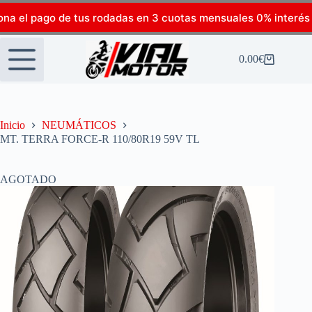
ona el pago de tus rodadas en 3 cuotas mensuales 0% interés
0.00
€
Inicio
NEUMÁTICOS
MT. TERRA FORCE-R 110/80R19 59V TL
AGOTADO