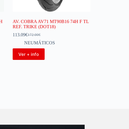
3H
AV. COBRA AV71 MT90B16 74H F TL
REF. TRIKE (DOT18)
113.09
€
172.00
€
NEUMÁTICOS
Ver + info