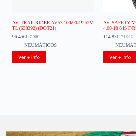
AV. TRAILRIDER AV53 100/90-19 57V
AV. SAFETY M
TL (638392) (DOT21)
4.00-18 64S F/
96.45
€
114.83
€
147.00
€
174.00
€
NEUMÁTICOS
NEUMÁT
Ver + info
Ver + info