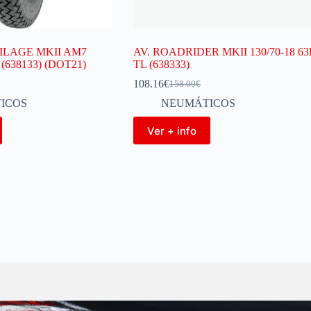
ILAGE MKII AM7
AV. ROADRIDER MKII 130/70-18 6
R (638133) (DOT21)
TL (638333)
108.16
€
158.00
€
ICOS
NEUMÁTICOS
Ver + info