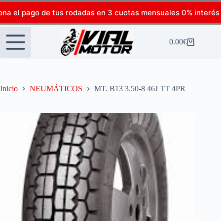
ona el pago de tus rodadas en 3 cuotas mensuales 0% interés
0.00
€
Inicio
NEUMÁTICOS
MT. B13 3.50-8 46J TT 4PR