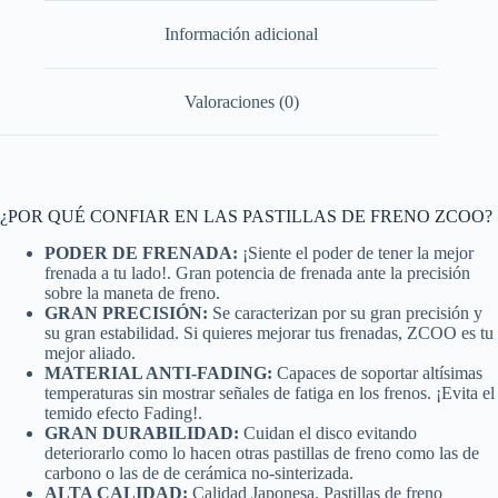
Información adicional
Valoraciones (0)
¿POR QUÉ CONFIAR EN LAS PASTILLAS DE FRENO ZCOO?
PODER DE FRENADA:
¡Siente el poder de tener la mejor
frenada a tu lado!. Gran potencia de frenada ante la precisión
sobre la maneta de freno.
GRAN PRECISIÓN:
Se caracterizan por su gran precisión y
su gran estabilidad. Si quieres mejorar tus frenadas, ZCOO es tu
mejor aliado.
MATERIAL ANTI-FADING:
Capaces de soportar altísimas
temperaturas sin mostrar señales de fatiga en los frenos. ¡Evita el
temido efecto Fading!.
GRAN DURABILIDAD:
Cuidan el disco evitando
deteriorarlo como lo hacen otras pastillas de freno como las de
carbono o las de de cerámica no-sinterizada.
ALTA CALIDAD:
Calidad Japonesa. Pastillas de freno