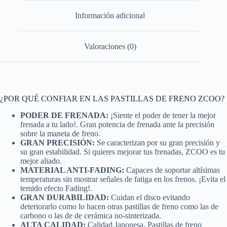
Información adicional
Valoraciones (0)
¿POR QUÉ CONFIAR EN LAS PASTILLAS DE FRENO ZCOO?
PODER DE FRENADA:
¡Siente el poder de tener la mejor
frenada a tu lado!. Gran potencia de frenada ante la precisión
sobre la maneta de freno.
GRAN PRECISIÓN:
Se caracterizan por su gran precisión y
su gran estabilidad. Si quieres mejorar tus frenadas, ZCOO es tu
mejor aliado.
MATERIAL ANTI-FADING:
Capaces de soportar altísimas
temperaturas sin mostrar señales de fatiga en los frenos. ¡Evita el
temido efecto Fading!.
GRAN DURABILIDAD:
Cuidan el disco evitando
deteriorarlo como lo hacen otras pastillas de freno como las de
carbono o las de de cerámica no-sinterizada.
ALTA CALIDAD:
Calidad Japonesa. Pastillas de freno