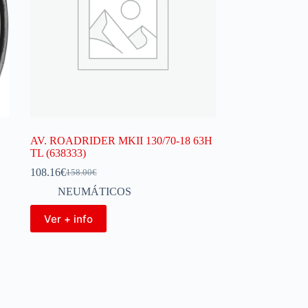
AV. ROADRIDER MKII 130/70-18 63H
TL (638333)
108.16
€
158.00
€
NEUMÁTICOS
Ver + info