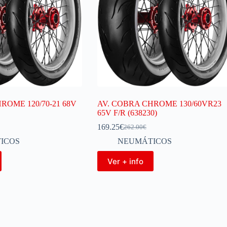
ROME 120/70-21 68V
AV. COBRA CHROME 130/60VR23
65V F/R (638230)
169.25
€
262.00
€
ICOS
NEUMÁTICOS
Ver + info