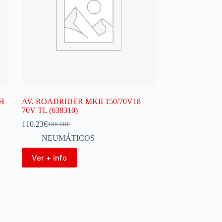
3H
AV. ROADRIDER MKII 150/70V18
70V TL (638310)
110.23
€
186.00
€
NEUMÁTICOS
Ver + info