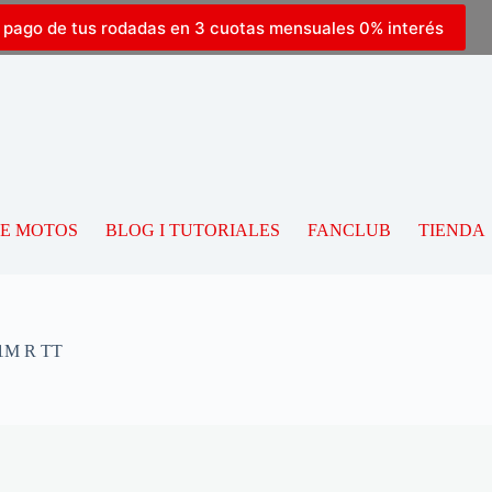
l pago de tus rodadas en 3 cuotas mensuales 0% interés
DE MOTOS
BLOG I TUTORIALES
FANCLUB
TIENDA
41M R TT