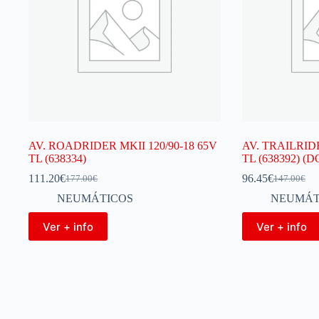
AV. ROADRIDER MKII 120/90-18 65V
AV. TRAILRIDE
TL (638334)
TL (638392) (D
111.20
€
96.45
€
177.00
€
147.00
€
NEUMÁTICOS
NEUMÁT
Ver + info
Ver + info