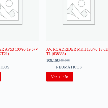
R AV53 100/90-19 57V
AV. ROADRIDER MKII 130/70-18 6
OT21)
TL (638333)
108.16
€
158.00
€
ICOS
NEUMÁTICOS
Ver + info