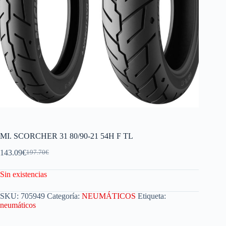
MI. SCORCHER 31 80/90-21 54H F TL
143.09
€
197.70
€
Sin existencias
SKU:
705949
Categoría:
NEUMÁTICOS
Etiqueta:
neumáticos