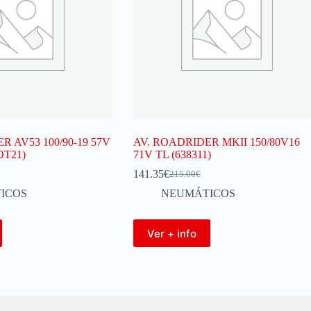
R AV53 100/90-19 57V
AV. ROADRIDER MKII 150/80V16
OT21)
71V TL (638311)
141.35
€
215.00
€
ICOS
NEUMÁTICOS
Ver + info