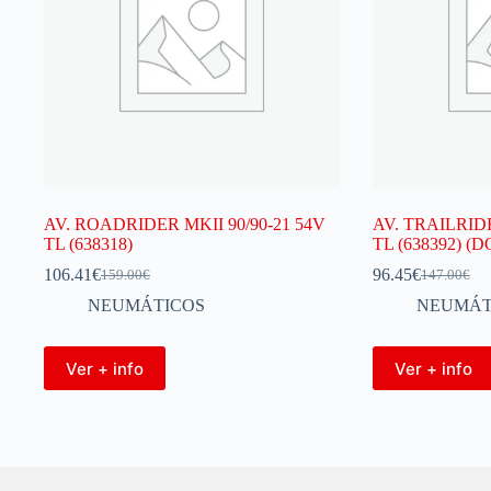
AV. ROADRIDER MKII 90/90-21 54V
AV. TRAILRIDE
TL (638318)
TL (638392) (D
106.41
€
96.45
€
159.00
€
147.00
€
NEUMÁTICOS
NEUMÁT
Ver + info
Ver + info