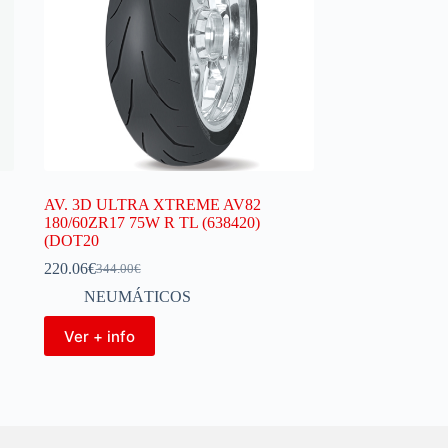
AV. 3D ULTRA XTREME AV82
180/60ZR17 75W R TL (638420)
(DOT20
220.06
€
344.00
€
NEUMÁTICOS
Ver + info