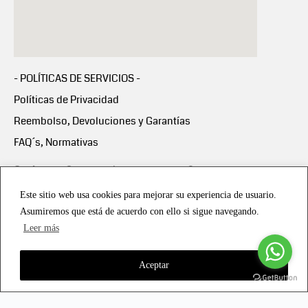
- POLÍTICAS DE SERVICIOS -
Políticas de Privacidad
Reembolso, Devoluciones y Garantías
FAQ´s, Normativas
Scalapay:
Compra ahora y paga en 3 cuotas
mensuales sin intereses
Este sitio web usa cookies para mejorar su experiencia de usuario.
Asumiremos que está de acuerdo con ello si sigue navegando.
Scalapay Política Privacidad
Leer más
Aceptar
Copyright © 2021 all rights reserved - Vialmotor