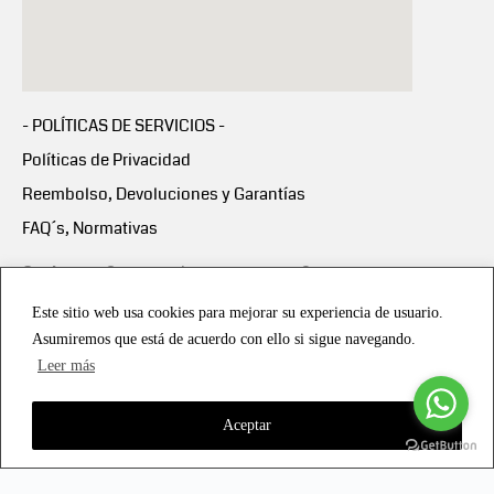
- POLÍTICAS DE SERVICIOS -
Políticas de Privacidad
Reembolso, Devoluciones y Garantías
FAQ´s, Normativas
Scalapay:
Compra ahora y paga en 3 cuotas
mensuales sin intereses
Este sitio web usa cookies para mejorar su experiencia de usuario.
Asumiremos que está de acuerdo con ello si sigue navegando.
Scalapay Política Privacidad
Leer más
Aceptar
Copyright © 2021 all rights reserved - Vialmotor