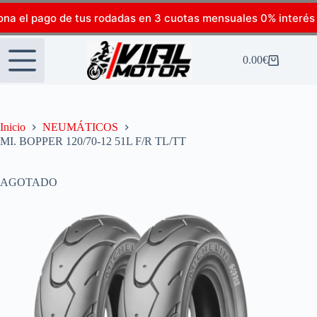
ona el pago de tus rodadas en 3 cuotas mensuales 0% interés
0.00
€
Inicio
NEUMÁTICOS
MI. BOPPER 120/70-12 51L F/R TL/TT
AGOTADO