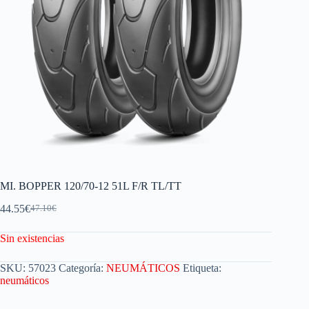
MI. BOPPER 120/70-12 51L F/R TL/TT
44.55
€
47.10
€
Sin existencias
SKU:
57023
Categoría:
NEUMÁTICOS
Etiqueta:
neumáticos