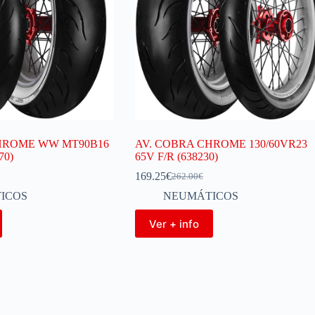
HROME WW MT90B16
AV. COBRA CHROME 130/60VR23
70)
65V F/R (638230)
169.25
€
262.00
€
ICOS
NEUMÁTICOS
Ver + info