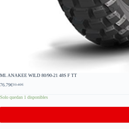
MI. ANAKEE WILD 80/90-21 48S F TT
76.79
€
93.40
€
Solo quedan 1 disponibles