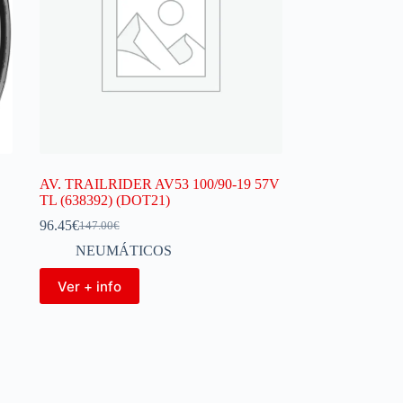
AV. TRAILRIDER AV53 100/90-19 57V
TL (638392) (DOT21)
96.45
€
147.00
€
NEUMÁTICOS
Ver + info