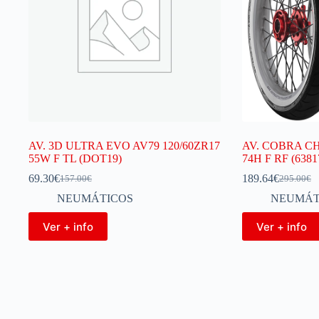
AV. 3D ULTRA EVO AV79 120/60ZR17
AV. COBRA C
55W F TL (DOT19)
74H F RF (6381
69.30
€
189.64
€
157.00
€
295.00
€
NEUMÁTICOS
NEUMÁT
Ver + info
Ver + info