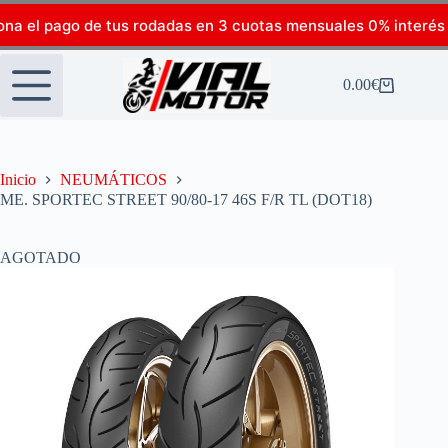
ona el pago de tus rodadas en 3 cuotas mensuales 0% interés
0.00
€
Inicio
NEUMÁTICOS
ME. SPORTEC STREET 90/80-17 46S F/R TL (DOT18)
AGOTADO