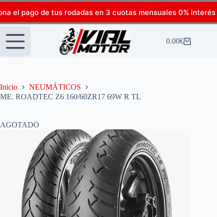
ona el pago de tus rodadas en 3 cuotas mensuales 0% interés
0.00
€
Inicio
NEUMÁTICOS
ME. ROADTEC Z6 160/60ZR17 69W R TL
AGOTADO