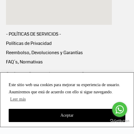
- POLÍTICAS DE SERVICIOS -
Políticas de Privacidad
Reembolso, Devoluciones y Garantías
FAQ´s, Normativas
Scalapay:
Compra ahora y paga en 3 cuotas
mensuales sin intereses
Este sitio web usa cookies para mejorar su experiencia de usuario.
Asumiremos que está de acuerdo con ello si sigue navegando.
Scalapay Política Privacidad
Leer más
Aceptar
Copyright © 2021 all rights reserved - Vialmotor