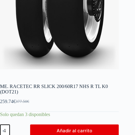
ME. RACETEC RR SLICK 200/60R17 NHS R TL K0
(DOT21)
259.74
€
377.50
€
Solo quedan 3 disponibles
Añadir al carrito