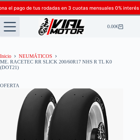
ona el pago de tus rodadas en 3 cuotas mensuales 0% interés
0.00
€
Inicio
NEUMÁTICOS
ME. RACETEC RR SLICK 200/60R17 NHS R TL K0
(DOT21)
OFERTA